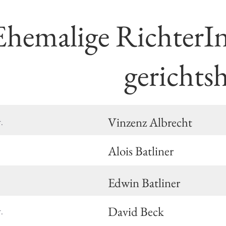
Ehemalige RichterIn
gerichts
Vinzenz Albrecht
.
Alois Batliner
Edwin Batliner
David Beck
.