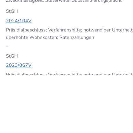
Zweckmässigkeit; Stifterwille; Substantiierungspflicht
StGH
2024/104V
Präsidialbeschluss; Verfahrenshilfe; notwendiger Unterhal
überhöhte Wohnkosten; Ratenzahlungen
-
StGH
2023/067V
Präsidialbeschluss; Verfahrenshilfe; notwendiger Unterhal
Konkubinat
-
StGH
2022/099V
Präsidialbeschluss; Verfahrenshilfe; notwendiger Unterhal
Kind; Ratenzahlungen; Vermögen; Wohnmobil